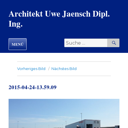
Architekt Uwe Jaensch Dipl.
Ing.
Suche
SU
MENÜ
nach:
Vorheriges Bild
Nächstes Bild
2015-04-24-13.59.09