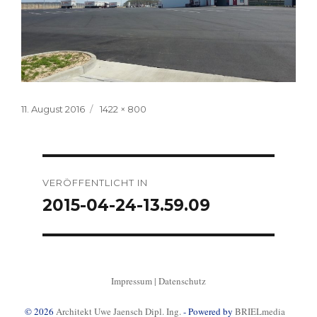
Veröffentlicht
Volle
11. August 2016
1422 × 800
am
Größe
Beitragsnavigation
VERÖFFENTLICHT IN
2015-04-24-13.59.09
Impressum
|
Datenschutz
© 2026
Architekt Uwe Jaensch Dipl. Ing.
- Powered by
BRIELmedia